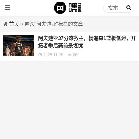
首页
包含"阿夫迪亚"标签的文章
阿夫迪亚37分难救主，杨瀚森1篮板低迷，开
拓者季后赛前景堪忧
660
2025-11-28