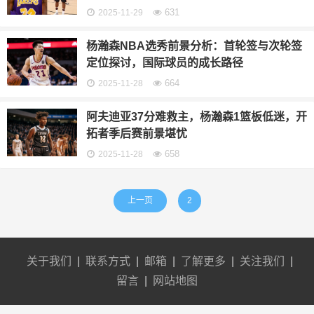
631
2025-11-29
杨瀚森NBA选秀前景分析：首轮签与次轮签
定位探讨，国际球员的成长路径
664
2025-11-28
阿夫迪亚37分难救主，杨瀚森1篮板低迷，开
拓者季后赛前景堪忧
658
2025-11-28
上一页
2
关于我们
|
联系方式
|
邮箱
|
了解更多
|
关注我们
|
留言
|
网站地图